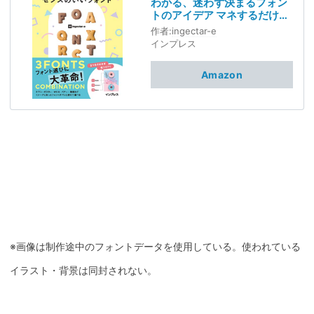
わかる、迷わず決まるフォン
トのアイデア マネするだけで
センスのいいフォント(特典
作者:
ingectar-e
「装飾につかえる! カジュア
インプレス
ルな手書きフォントデータ」
データ配信) (見てわかるシリ
Amazon
ーズ)
※画像は制作途中のフォントデータを使用している。使われている
イラスト・背景は同封されない。