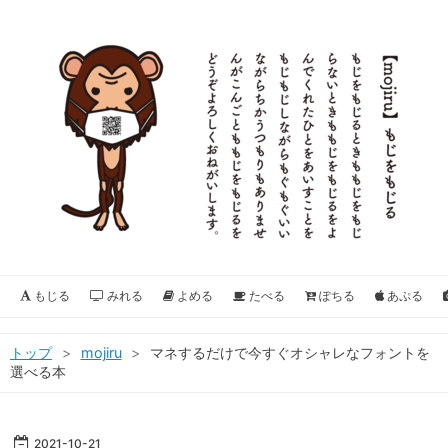
もじる
みれる
よめる
たべる
ぽちる
あぷる
トップ
>
mojiru
>
マネするだけで今すぐオシャレなフォントを
選べる本
2021
-
10
-
21