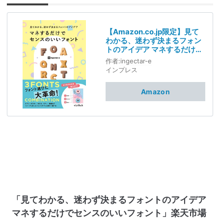
【Amazon.co.jp限定】見て
わかる、迷わず決まるフォン
トのアイデア マネするだけで
センスのいいフォント(特典
作者:
ingectar-e
「装飾につかえる! カジュア
インプレス
ルな手書きフォントデータ」
データ配信) (見てわかるシリ
Amazon
ーズ)
「見てわかる、迷わず決まるフォントのアイデア
マネするだけでセンスのいいフォント」楽天市場