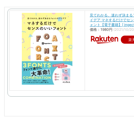
見てわかる、迷わず決まる
イデア マネするだけでセ
ォント【電子書籍】[ ingecta
価格：1980円
(2021/10/
楽