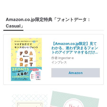
Amazon.co.jp限定特典「フォントデータ：
Casual」
【Amazon.co.jp限定】見て
わかる、迷わず決まるフォン
トのアイデア マネするだけで
センスのいいフォント(特典
作者:
ingectar-e
「装飾につかえる! カジュア
インプレス
ルな手書きフォントデータ」
データ配信) (見てわかるシリ
Amazon
ーズ)