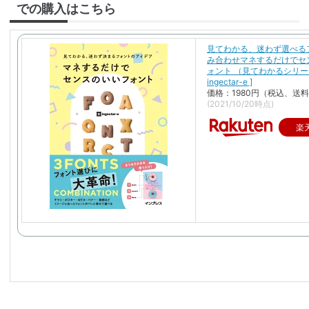
での購入はこちら
見てわかる、迷わず選べる
み合わせマネするだけでセ
ォント （見てわかるシリーズ
ingectar-e ]
価格：1980円（税込、送料
(2021/10/20時点)
楽