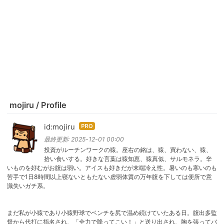
mojiru / Profile
id:mojiru
はて
なブ
最終更新:
2025-12-01 00:00
ログ
投資がルーチンワークの猿。座右の銘は、猿、買わない、猿、
拾い食いする。好きな言葉は猿知恵、猿真似、サルモネラ。辛
Pro
いものを好むがお腹は弱い。アイスも好きだが末端冷え性。暑いのも寒いのも
苦手で1日8時間以上寝ないともたない虚弱体質の万年腹を下しては便所で意
識失いガチ系。
まだ私が小猿であり小猿野球でベンチを尻で温め続けていたある日。腹出多監
督から代打に指名され、「全力で降ってこい！」と送り出され、胸を張ってバ