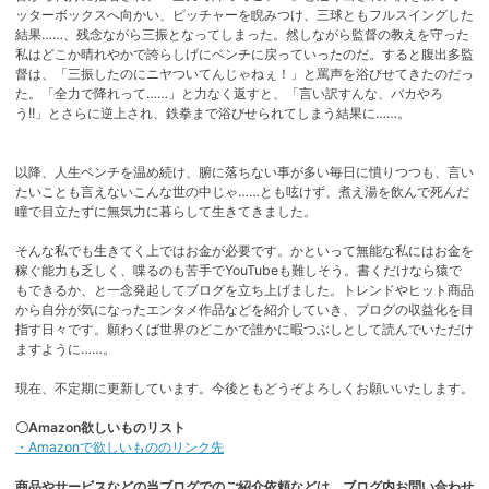
ッターボックスへ向かい、ピッチャーを睨みつけ、三球ともフルスイングした
結果……、残念ながら三振となってしまった。然しながら監督の教えを守った
私はどこか晴れやかで誇らしげにベンチに戻っていったのだ。すると腹出多監
督は、「三振したのにニヤついてんじゃねぇ！」と罵声を浴びせてきたのだっ
た。「全力で降れって……」と力なく返すと、「言い訳すんな、バカやろ
う!!」とさらに逆上され、鉄拳まで浴びせられてしまう結果に……。
以降、人生ベンチを温め続け、腑に落ちない事が多い毎日に憤りつつも、言い
たいことも言えないこんな世の中じゃ……とも呟けず、煮え湯を飲んで死んだ
瞳で目立たずに無気力に暮らして生きてきました。
そんな私でも生きてく上ではお金が必要です。かといって無能な私にはお金を
稼ぐ能力も乏しく、喋るのも苦手でYouTubeも難しそう。書くだけなら猿で
もできるか、と一念発起してブログを立ち上げました。トレンドやヒット商品
から自分が気になったエンタメ作品などを紹介していき、ブログの収益化を目
指す日々です。願わくば世界のどこかで誰かに暇つぶしとして読んでいただけ
ますように……。
現在、不定期に更新しています。今後ともどうぞよろしくお願いいたします。
〇Amazon欲しいものリスト
・Amazonで欲しいもののリンク先
商品やサービスなどの当ブログでのご紹介依頼などは、ブログ内お問い合わせ