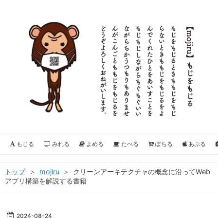
もじる
みれる
よめる
たべる
ぽちる
あぷる
トップ
>
mojiru
>
クリーンアーキテクチャの概念に沿ってWeb
アプリ構築を解説する書籍
2024
-
08
-
24