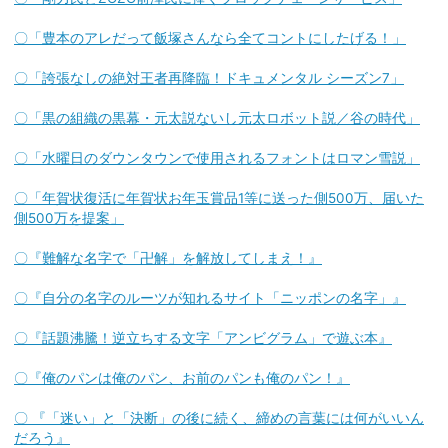
〇「豊本のアレだって飯塚さんなら全てコントにしたげる！」
〇「誇張なしの絶対王者再降臨！ドキュメンタル シーズン7」
〇「黒の組織の黒幕・元太説ないし元太ロボット説／谷の時代」
〇「水曜日のダウンタウンで使用されるフォントはロマン雪説」
〇「年賀状復活に年賀状お年玉賞品1等に送った側500万、届いた
側500万を提案」
〇『難解な名字で「卍解」を解放してしまえ！』
〇『自分の名字のルーツが知れるサイト「ニッポンの名字」』
〇『話題沸騰！逆立ちする文字「アンビグラム」で遊ぶ本』
〇『俺のパンは俺のパン、お前のパンも俺のパン！』
〇 『「迷い」と「決断」の後に続く、締めの言葉には何がいいん
だろう』