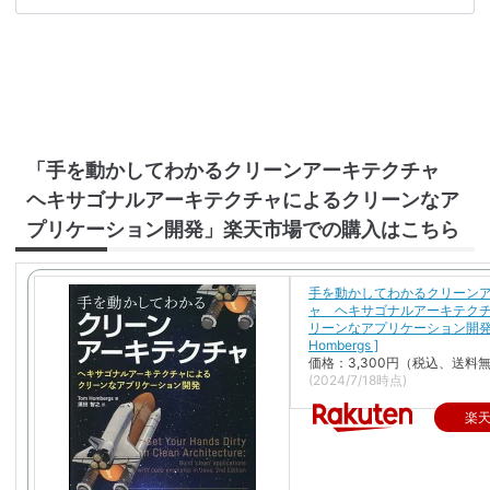
「手を動かしてわかるクリーンアーキテクチャ
ヘキサゴナルアーキテクチャによるクリーンなア
プリケーション開発」楽天市場での購入はこちら
手を動かしてわかるクリーン
ャ ヘキサゴナルアーキテク
リーンなアプリケーション開発 [
Hombergs ]
価格：3,300円（税込、送料無
(2024/7/18時点)
楽