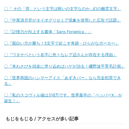
〇『 その「彁」という文字は呪いの文字なのか…幻の幽霊文字』
〇『中尾清月堂がタイポグリセミア現象を使用した広告で話題』
〇『記憶力が向上する書体「Sans Forgetica」』
〇『面白い方が勝ち！5文字で起こす奇跡・ひらがなポーカー』
〇『ワタナベという名字に色々なレア辺さんが存在する理由』
〇『本わさびを頭皮に塗り込めばハゲが治る！磯野波平育毛計画』
〇『世界再固のハンマーアイス「あずきバー」なら完全犯罪でき
る』
〇『私のスコヴィル値は318万です。世界最辛の「ペッパーX」が
誕生！』
もじをもじる / アクセスが多い記事